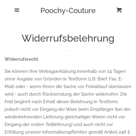
Poochy-Couture
Home
Menu
Eink
Cl
Produktübersicht
Widerrufsbelehrung
Impressum
Widerrufsrecht
Kontakt
Sie können Ihre Vertragserklärung innerhalb von 14 Tagen
ohne Angabe von Gründen in Textform (z.B. Brief, Fax, E-
AGB
Mail) oder - wenn Ihnen die Sache vor Fristablauf überlassen
wird - auch durch Rücksendung der Sache widerrufen. Die
Frist beginnt nach Erhalt dieser Belehrung in Textform,
Widerrufsbelehrung
jedoch nicht vor Eingang der Ware beim Empfänger (bei der
wiederkehrenden Lieferung gleichartiger Waren nicht vor
Datenschutzerklärung
Eingang der ersten Teillieferung) und auch nicht vor
Erfüllung unserer Informationspflichten gemäß Artikel 246 §