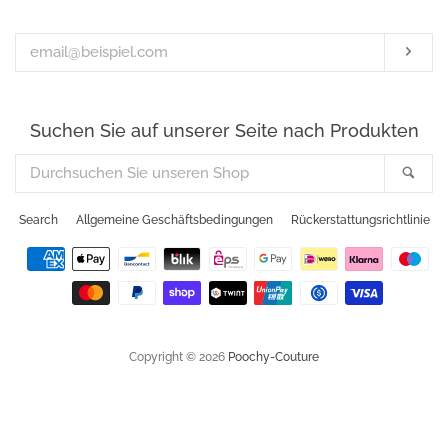
E-
Mail-
Abo
Adresse
Suchen Sie auf unserer Seite nach Produkten
Durchsuchen
Suc
Sie
unseren
Search
Allgemeine Geschäftsbedingungen
Rückerstattungsrichtlinie
Shop
Zahlungsarten
Copyright © 2026
Poochy-Couture