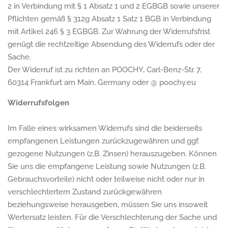
Datenschutzhinweise
2 in Verbindung mit § 1 Absatz 1 und 2 EGBGB sowie unserer
Pflichten gemäß § 312g Absatz 1 Satz 1 BGB in Verbindung
mit Artikel 246 § 3 EGBGB. Zur Wahrung der Widerrufsfrist
Batterieverordnung
genügt die rechtzeitige Absendung des Widerrufs oder der
Sache.
Rücknahme Ihrer Altgeräte
Der Widerruf ist zu richten an POOCHY, Carl-Benz-Str. 7,
60314 Frankfurt am Main, Germany oder @ poochy.eu
Online - Streitbeilegung
Widerrufsfolgen
Im Falle eines wirksamen Widerrufs sind die beiderseits
Hüpfburgen
empfangenen Leistungen zurückzugewähren und ggf.
gezogene Nutzungen (z.B. Zinsen) herauszugeben. Können
Einloggen
Sie uns die empfangene Leistung sowie Nutzungen (z.B.
Gebrauchsvorteile) nicht oder teilweise nicht oder nur in
Account erstellen
verschlechtertem Zustand zurückgewähren
beziehungsweise herausgeben, müssen Sie uns insoweit
Wertersatz leisten. Für die Verschlechterung der Sache und