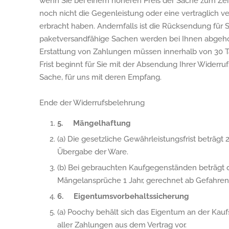
wenn Sie bei einem höheren Preis der Sache zum Zei
noch nicht die Gegenleistung oder eine vertraglich ve
erbracht haben. Andernfalls ist die Rücksendung für Si
paketversandfähige Sachen werden bei Ihnen abgehol
Erstattung von Zahlungen müssen innerhalb von 30 Ta
Frist beginnt für Sie mit der Absendung Ihrer Widerru
Sache, für uns mit deren Empfang.
Ende der Widerrufsbelehrung
5. Mängelhaftung
(a) Die gesetzliche Gewährleistungsfrist beträgt 
Übergabe der Ware.
(b) Bei gebrauchten Kaufgegenständen beträgt di
Mängelansprüche 1 Jahr, gerechnet ab Gefahre
6. Eigentumsvorbehaltssicheru
(a) Poochy behält sich das Eigentum an der Kau
aller Zahlungen aus dem Vertrag vor.