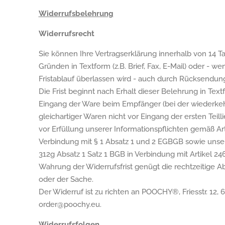
Widerrufsbelehrung
Widerrufsrecht
Sie können Ihre Vertragserklärung innerhalb von 14
Gründen in Textform (z.B. Brief, Fax, E-Mail) oder - w
Fristablauf überlassen wird - auch durch Rücksendun
Die Frist beginnt nach Erhalt dieser Belehrung in Text
Eingang der Ware beim Empfänger (bei der wiederke
gleichartiger Waren nicht vor Eingang der ersten Teill
vor Erfüllung unserer Informationspflichten gemäß Arti
Verbindung mit § 1 Absatz 1 und 2 EGBGB sowie unse
312g Absatz 1 Satz 1 BGB in Verbindung mit Artikel 24
Wahrung der Widerrufsfrist genügt die rechtzeitige 
oder der Sache.
Der Widerruf ist zu richten an POOCHY
®
, Friesstr. 12,
order@poochy.eu.
Widerrufsfolgen