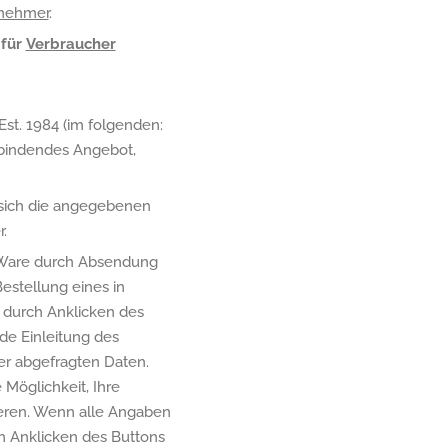
nehmer
.
für
Verbraucher
st. 1984 (im folgenden:
h bindendes Angebot,
 sich die angegebenen
.
e Ware durch Absendung
estellung eines in
 durch Anklicken des
de Einleitung des
er abgefragten Daten.
Möglichkeit, Ihre
ieren. Wenn alle Angaben
ch Anklicken des Buttons