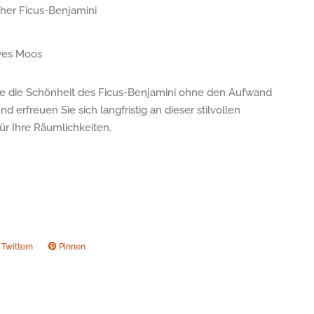
cher Ficus-Benjamini
ves Moos
e die Schönheit des
Ficus-Benjamini
ohne den Aufwand
nd erfreuen Sie sich langfristig an dieser stilvollen
ür Ihre Räumlichkeiten.
Twittern
Auf
Pinnen
Auf
ook
Twitter
Pinterest
twittern
pinnen