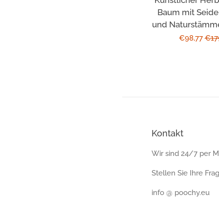
Baum mit Seide
und Naturstämme
Sonderprei
€98,77
Nor
€17
Prei
Kontakt
Wir sind 24/7 per Ma
Stellen Sie Ihre Fra
info @ poochy.eu