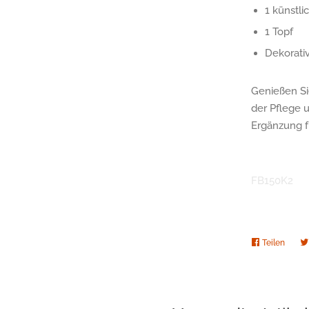
1 künstli
1 Topf
Dekorati
Genießen Si
der Pflege u
Ergänzung f
FB150K2
Teilen
Auf
Faceb
teilen