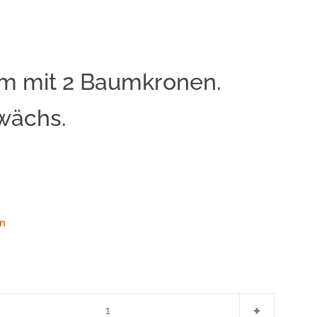
cm mit 2 Baumkronen.
Clos
ewächs.
r
n
menge
Artikelmen
+