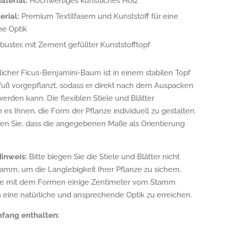
terial:
Hochwertiges künstliches Holz
erial:
Premium Textilfasern und Kunststoff für eine
che Optik
uster, mit Zement gefüllter Kunststofftopf
licher Ficus-Benjamini-Baum ist in einem stabilen Topf
uß vorgepflanzt, sodass er direkt nach dem Auspacken
werden kann. Die flexiblen Stiele und Blätter
es Ihnen, die Form der Pflanze individuell zu gestalten.
ten Sie, dass die angegebenen Maße als Orientierung
inweis:
Bitte biegen Sie die Stiele und Blätter nicht
amm, um die Langlebigkeit Ihrer Pflanze zu sichern.
ie mit dem Formen einige Zentimeter vom Stamm
m eine natürliche und ansprechende Optik zu erreichen.
mfang enthalten: