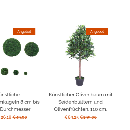
Angebot
Angebot
ünstliche
Künstlicher Olivenbaum mit
kugeln 8 cm bis
Seidenblättern und
 Durchmesser
Olivenfrüchten. 110 cm.
rpreis
€26,18
Normaler
€49,00
Sonderpreis
€89,25
Normaler
€199,00
Preis
Preis