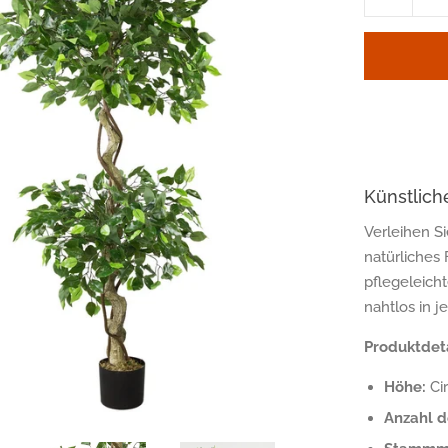
um
eins
reduzie
Künstlich
Verleihen S
natürliches
pflegeleicht
nahtlos in j
Produktdeta
Höhe:
Ci
Anzahl 