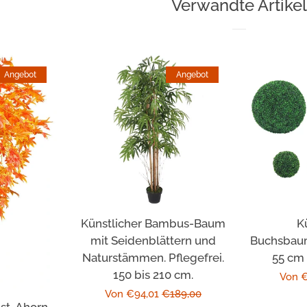
Verwandte Artikel
Angebot
Angebot
Künstlicher Bambus-Baum
K
mit Seidenblättern und
Buchsbaum
Naturstämmen. Pflegefrei.
55 cm
150 bis 210 cm.
Sonde
Von 
Sonderpreis
Von €94,01
Normaler
€189,00
bst-Ahorn-