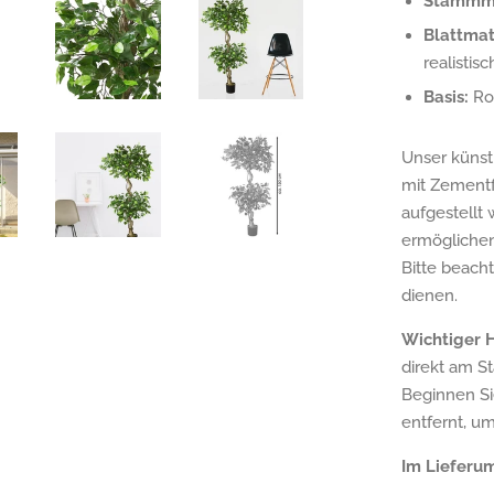
Stammma
Blattmat
realistis
Basis:
Rob
Unser künst
mit Zementf
aufgestellt 
ermöglichen 
Bitte beach
dienen.
Wichtiger H
direkt am St
Beginnen S
entfernt, u
Im Lieferu