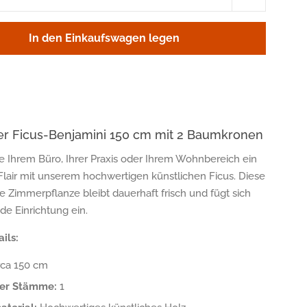
um
eins
In den Einkaufswagen legen
ren
erhöhen
er Ficus-Benjamini 150 cm mit 2 Baumkronen
ie Ihrem Büro, Ihrer Praxis oder Ihrem Wohnbereich ein
 Flair mit unserem hochwertigen künstlichen Ficus. Diese
e Zimmerpflanze bleibt dauerhaft frisch und fügt sich
ede Einrichtung ein.
ils:
rca 150 cm
der Stämme:
1