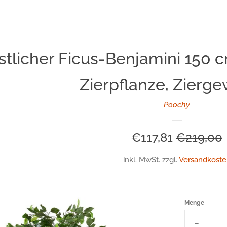
stlicher Ficus-Benjamini 150 
Zierpflanze, Zierg
Poochy
Sonderpreis
€117,81
Normale
€219,00
Preis
inkl. MwSt. zzgl.
Versandkoste
Menge
Artikel
-