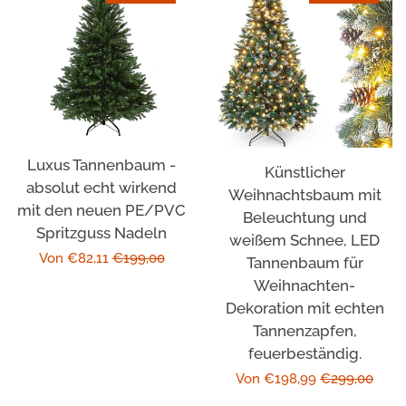
Luxus Tannenbaum -
Künstlicher
absolut echt wirkend
Weihnachtsbaum mit
mit den neuen PE/PVC
Beleuchtung und
Spritzguss Nadeln
weißem Schnee, LED
Sonderpreis
Von €82,11
Normaler
€199,00
Tannenbaum für
Weihnachten-
Preis
Dekoration mit echten
Tannenzapfen,
feuerbeständig.
Sonderpreis
Von €198,99
Normaler
€299,00