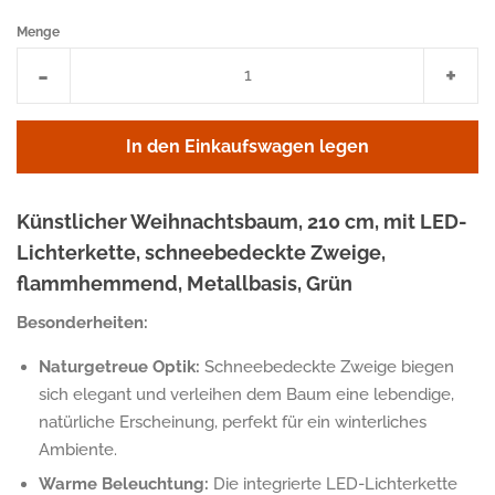
Menge
Artikelmenge
Arti
-
+
um
um
eins
eins
In den Einkaufswagen legen
reduzieren
erhö
Künstlicher Weihnachtsbaum, 210 cm, mit LED-
Lichterkette, schneebedeckte Zweige,
flammhemmend, Metallbasis, Grün
Besonderheiten:
Naturgetreue Optik:
Schneebedeckte Zweige biegen
sich elegant und verleihen dem Baum eine lebendige,
natürliche Erscheinung, perfekt für ein winterliches
Ambiente.
Warme Beleuchtung:
Die integrierte LED-Lichterkette