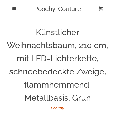
Poochy-Couture
Home
Menu
Eink
Cl
Produktübersicht
Künstlicher
Impressum
Weihnachtsbaum, 210 cm,
Kontakt
mit LED-Lichterkette,
schneebedeckte Zweige,
AGB
flammhemmend,
Widerrufsbelehrung
Metallbasis, Grün
Datenschutzerklärung
Poochy