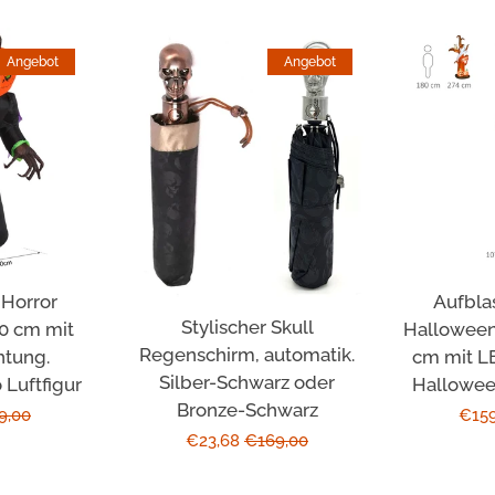
Angebot
Angebot
 Horror
Aufblas
Stylischer Skull
0 cm mit
Halloween
Regenschirm, automatik.
tung.
cm mit L
Silber-Schwarz oder
Luftfigur
Hallowee
Bronze-Schwarz
maler
9,00
Sond
€15
Sonderpreis
€23,68
Normaler
€169,00
s
Preis