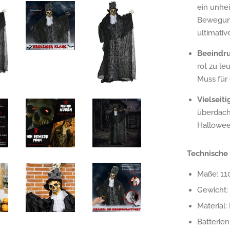
ein unhe
Bewegung
ultimati
Beeindru
rot zu le
Muss für
Vielseiti
überdach
Hallowee
Technische 
Maße: 11
Gewicht: 
Material:
Batterien