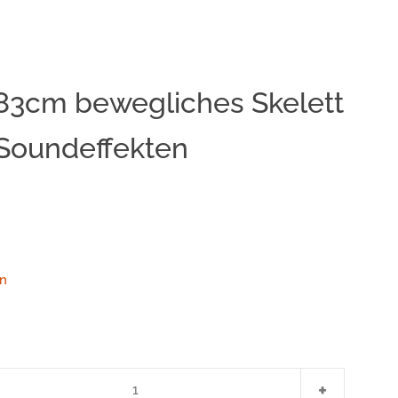
83cm bewegliches Skelett
Clos
Soundeffekten
r
n
menge
Artikelmen
+