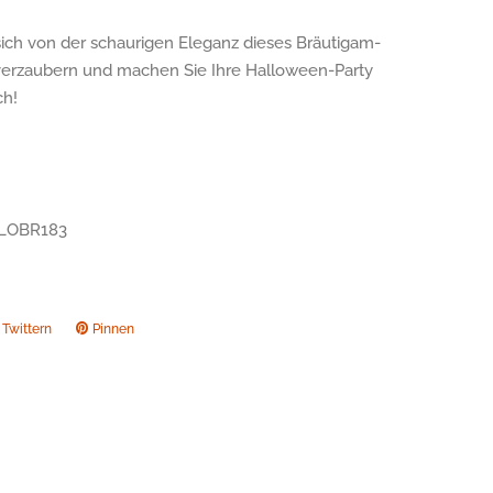
sich von der schaurigen Eleganz dieses Bräutigam-
erzaubern und machen Sie Ihre Halloween-Party
ch!
LLOBR183
Twittern
Auf
Pinnen
Auf
ook
Twitter
Pinterest
twittern
pinnen