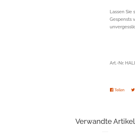
Lassen Sie 
Gespensts v
unvergessli
Art.-Nr. HA
Teilen
Auf
Faceb
teilen
Verwandte Artikel