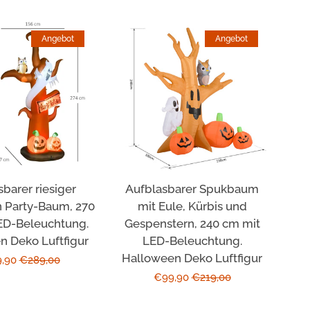
Angebot
Angebot
barer riesiger
Aufblasbarer Spukbaum
 Party-Baum, 270
mit Eule, Kürbis und
ED-Beleuchtung.
Gespenstern, 240 cm mit
n Deko Luftfigur
LED-Beleuchtung.
Halloween Deko Luftfigur
erpreis
9,90
Normaler
€289,00
Sonderpreis
€99,90
Normaler
€219,00
Preis
Preis