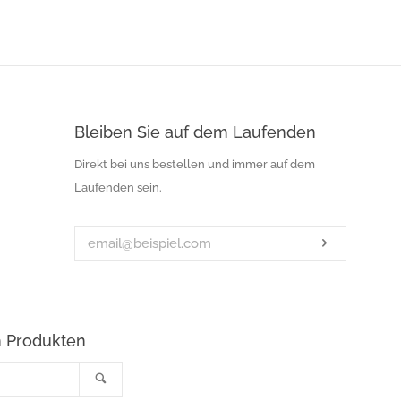
Bleiben Sie auf dem Laufenden
Ihre
Direkt bei uns bestellen und immer auf dem
E-
Laufenden sein.
Mail-
Adresse
Abonniere
h Produkten
Suchen