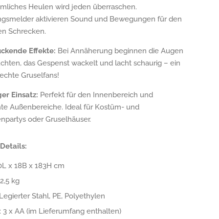
imliches Heulen wird jeden überraschen.
smelder aktivieren Sound und Bewegungen für den
ven Schrecken.
ckende Effekte:
Bei Annäherung beginnen die Augen
uchten, das Gespenst wackelt und lacht schaurig – ein
 echte Gruselfans!
ger Einsatz:
Perfekt für den Innenbereich und
te Außenbereiche. Ideal für Kostüm- und
npartys oder Gruselhäuser.
Details:
0L x 18B x 183H cm
2,5 kg
 Legierter Stahl, PE, Polyethylen
: 3 x AA (im Lieferumfang enthalten)