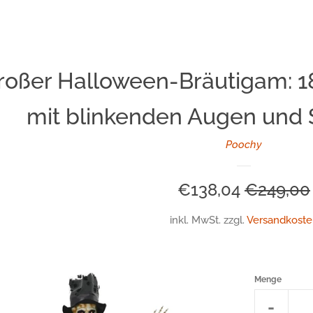
oßer Halloween-Bräutigam: 1
mit blinkenden Augen und 
Poochy
Sonderpreis
€138,04
Normale
€249,00
Preis
inkl. MwSt. zzgl.
Versandkoste
Menge
Artikel
-