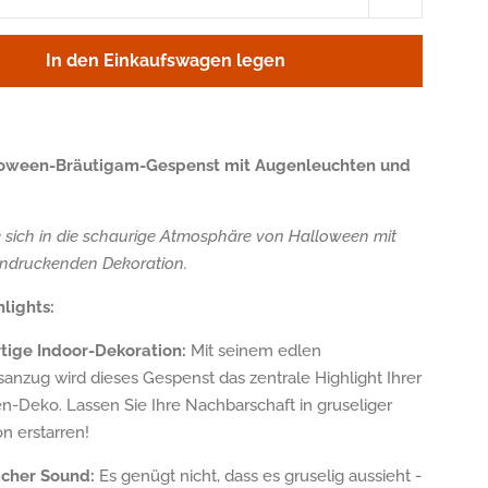
um
eins
In den Einkaufswagen legen
ren
erhöhen
oween-Bräutigam-Gespenst mit Augenleuchten und
 sich in die schaurige Atmosphäre von Halloween mit
indruckenden Dekoration.
lights:
ige Indoor-Dekoration:
Mit seinem edlen
anzug wird dieses Gespenst das zentrale Highlight Ihrer
n-Deko. Lassen Sie Ihre Nachbarschaft in gruseliger
on erstarren!
cher Sound:
Es genügt nicht, dass es gruselig aussieht -