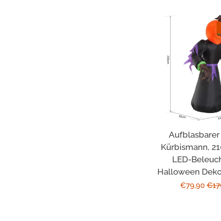
Aufblasbarer
Kürbismann, 21
LED-Beleuch
Halloween Deko 
Sonderpreis
€79,90
Nor
€17
Prei