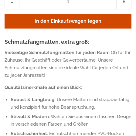
-
+
um
um
eins
eins
In den Einkaufswagen legen
reduzieren
erhö
Schmutzfangmatten, extra groß:
Vielseitige Schmutzfangmatten für jeden Raum
Ob für Ihr
Zuhause, Ihr Geschäft oder Gewerberäume: Unsere
Schmutzfangmatten sind die ideale Wahl für jeden Ort und
zu jeder Jahreszeit!
Qualitätsmerkmale auf einen Blick:
Robust & Langlebig
: Unsere Matten sind strapazierfähig
und konzipiert für hohe Beanspruchung.
Stilvoll & Modern
: Wählen Sie aus einem frischen Design
in verschiedenen Farben und Größen.
Rutschsicherheit
: Ein rutschhemmender PVC-Rücken