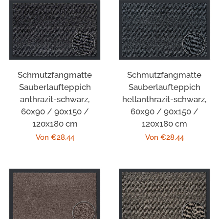
Schmutzfangmatte
Schmutzfangmatte
Sauberlaufteppich
Sauberlaufteppich
anthrazit-schwarz,
hellanthrazit-schwarz,
60x90 / 90x150 /
60x90 / 90x150 /
120x180 cm
120x180 cm
Normaler
Von €28,44
Normaler
Von €28,44
Preis
Preis