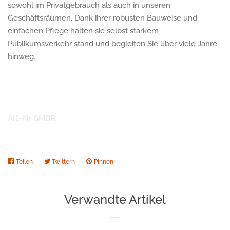
sowohl im Privatgebrauch als auch in unseren
Geschäftsräumen. Dank ihrer robusten Bauweise und
einfachen Pflege halten sie selbst starkem
Publikumsverkehr stand und begleiten Sie über viele Jahre
hinweg.
Art.-Nr. SMBR
281887235031
Teilen
Auf
Twittern
Auf
Pinnen
Auf
Facebook
Twitter
Pinterest
teilen
twittern
pinnen
Verwandte Artikel