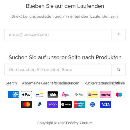
Bleiben Sie auf dem Laufenden
Direkt bei uns bestellen und immer auf dem Laufenden sein.
Ihre
E-
Mail-
Abo
Adresse
Suchen Sie auf unserer Seite nach Produkten
Durchsuchen
Suc
Sie
unseren
Search
Allgemeine Geschäftsbedingungen
Rückerstattungsrichtlinie
Shop
Zahlungsarten
Copyright © 2026
Poochy-Couture