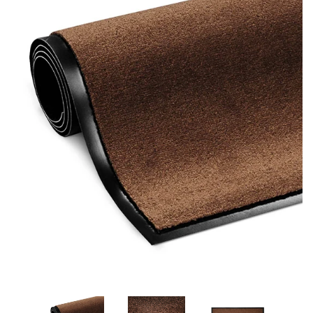
Datenschutzhinweise
Batterieverordnung
Rücknahme Ihrer Altgeräte
Online - Streitbeilegung
Hüpfburgen
Einloggen
Account erstellen