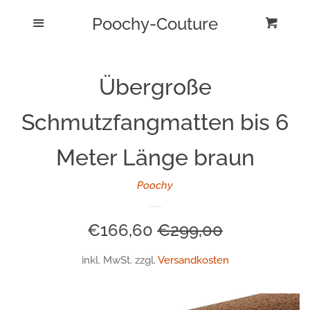
Poochy-Couture
Home
Menu
Eink
Cl
Produktübersicht
Übergroße
Impressum
Schmutzfangmatten bis 6
Kontakt
Meter Länge braun
Poochy
AGB
Sonderpreis
€166,60
Normaler
€299,00
Widerrufsbelehrung
Preis
inkl. MwSt. zzgl.
Versandkosten
Datenschutzerklärung